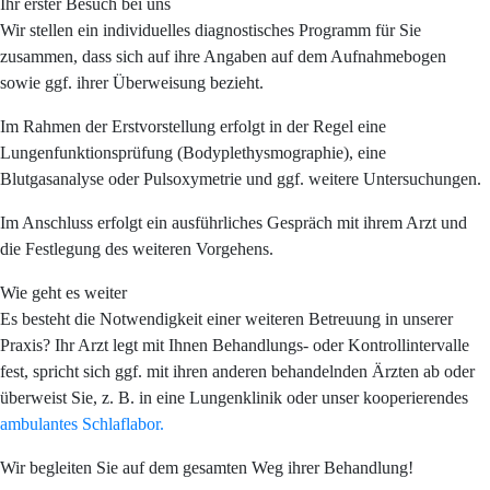
Ihr erster Besuch bei uns
Wir stellen ein individuelles diagnostisches Programm für Sie
zusammen, dass sich auf ihre Angaben auf dem Aufnahmebogen
sowie ggf. ihrer Überweisung bezieht.
Im Rahmen der Erstvorstellung erfolgt in der Regel eine
Lungenfunktionsprüfung (Bodyplethysmographie), eine
Tabakentwöhnungskurs – Info
Blutgasanalyse oder Pulsoxymetrie und ggf. weitere Untersuchungen.
Infotermin am 01.09.2026 um 16:00 – 17:30
Im Anschluss erfolgt ein ausführliches Gespräch mit ihrem Arzt und
Bitte melden sie sich vorher bei uns an.
die Festlegung des weiteren Vorgehens.
Wie geht es weiter
Es besteht die Notwendigkeit einer weiteren Betreuung in unserer
Praxis? Ihr Arzt legt mit Ihnen Behandlungs- oder Kontrollintervalle
fest, spricht sich ggf. mit ihren anderen behandelnden Ärzten ab oder
überweist Sie, z. B. in eine Lungenklinik oder unser kooperierendes
ambulantes Schlaflabor.
Wir begleiten Sie auf dem gesamten Weg ihrer Behandlung!